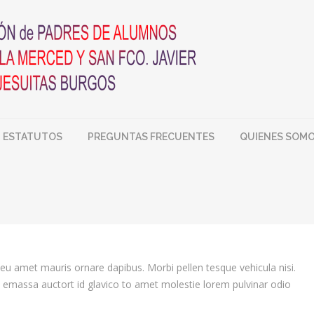
ESTATUTOS
PREGUNTAS FRECUENTES
QUIENES SOM
You are here:
u amet mauris ornare dapibus. Morbi pellen tesque vehicula nisi.
 emassa auctort id glavico to amet molestie lorem pulvinar odio