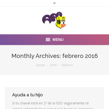
MENU
Inicio
Monthly Archives:
febrero 2016
Noticias
You are here:
Home
2016
febrero
Fotos y Videos
Estatutos
Ayuda a tu hijo
Preguntas Frecuentes
Si tu chaval está en 2º de la ESO seguramente te
Quienes somos
estará volviendo loco con que le busques ejercicios