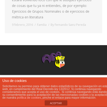
de cosas que tu ya ni entiendes, de por ejemplo:
Contacta
Ejercicios de Grupos Nominales o de ejercicios de
métrica en literatura
Info cookies
9 febrero, 2016
Familia
By
Fernando Sainz Pereda
Uso de cookies
Solicitamos su permiso para obtener datos estadísticos de su navegación en est
web, en cumplimiento del Real Decreto-ley 13/2012. Si continúa navegando
consideramos que acepta el uso de cookies.. Si continúa navegando está dando
su consentimiento para la aceptación de las mencionadas cookies y la aceptaci
de nuestra
política de cookies
, pinche el enlace para mayor información.
ACEPTAR