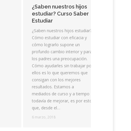
Baldufa q
¿Saben nuestros hijos
Rossini a 
estudiar? Curso Saber
obra que 
Estudiar
conocer e
¿Saben nuestros hijos estudiar?
los más…
Cómo estudiar con eficacia y
6 marzo, 2
cómo lograrlo supone un
profundo cambio interior y para
los padres una preocupación.
Cómo ayudarles sin trabajar por
ellos es lo que queremos que
consigan con los mejores
resultados. Estamos a
mediados de curso y a tiempo
todavía de mejorar, es por esto
que, desde el…
6 marzo, 2018