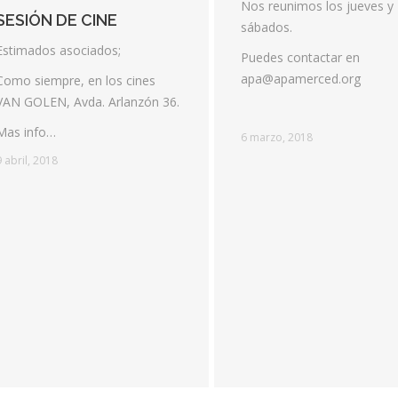
Nos reunimos los jueves y
SESIÓN DE CINE
sábados.
Estimados asociados;
Puedes contactar en
apa@apamerced.org
Como siempre, en los cines
VAN GOLEN, Avda. Arlanzón 36.
Mas info…
6 marzo, 2018
9 abril, 2018