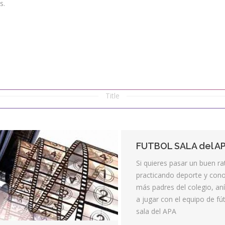
s.
Title
FUTBOL SALA del A
Si quieres pasar un buen ra
practicando deporte y cono
más padres del colegio, an
a jugar con el equipo de fú
sala del APA