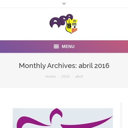
MENU
Inicio
Monthly Archives:
abril 2016
Noticias
You are here:
Home
2016
abril
Fotos y Videos
Estatutos
Preguntas Frecuentes
Quienes somos