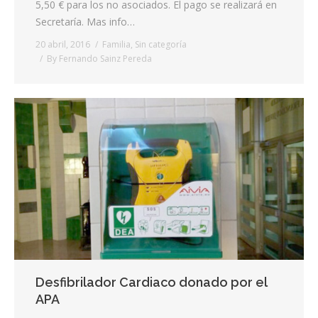
5,50 € para los no asociados. El pago se realizará en
Secretaría. Mas info…
20 abril, 2016
Familia
,
Sin categoría
By
Fernando Sainz Pereda
Desfibrilador Cardiaco donado por el
APA