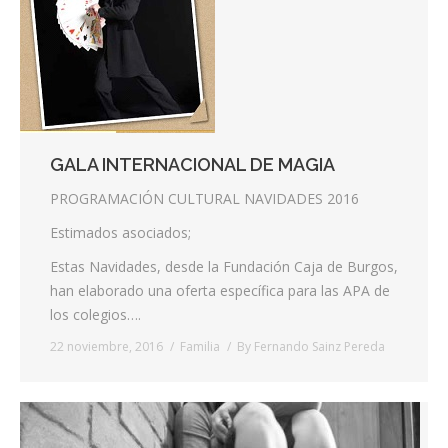
Contacta
Info cookies
GALA INTERNACIONAL DE MAGIA
PROGRAMACIÓN CULTURAL NAVIDADES 2016
Estimados asociados;
Estas Navidades, desde la Fundación Caja de Burgos,
han elaborado una oferta específica para las APA de
los colegios….
22 noviembre, 2016
Familia
By
Fernando Sainz Pereda