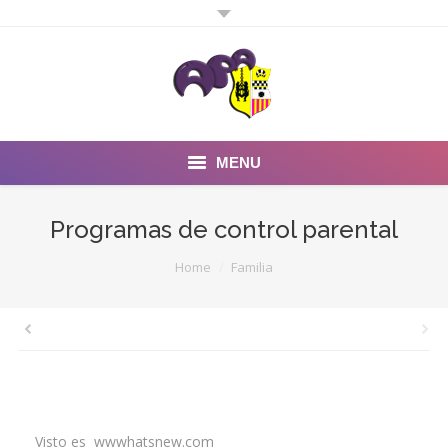
MENU
Inicio
Programas de control parental
Noticias
You are here:
Home
Familia
Fotos y Videos
Estatutos
Preguntas Frecuentes
Visto es wwwhatsnew.com
Quienes somos