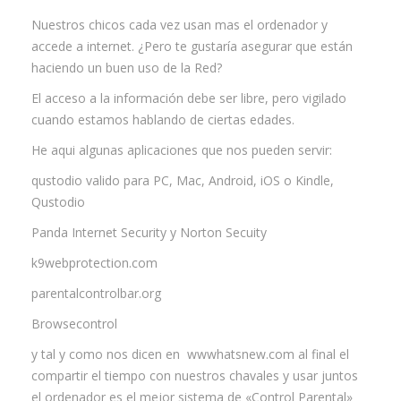
Nuestros chicos cada vez usan mas el ordenador y
Contacta
accede a internet. ¿Pero te gustaría asegurar que están
haciendo un buen uso de la Red?
Info cookies
El acceso a la información debe ser libre, pero vigilado
cuando estamos hablando de ciertas edades.
He aqui algunas aplicaciones que nos pueden servir:
qustodio valido para PC, Mac, Android, iOS o Kindle,
Qustodio
Panda Internet Security y Norton Secuity
k9webprotection.com
parentalcontrolbar.org
Browsecontrol
y tal y como nos dicen en wwwhatsnew.com al final el
compartir el tiempo con nuestros chavales y usar juntos
el ordenador es el mejor sistema de «Control Parental»