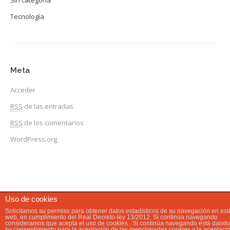
Sin categoría
Tecnología
Meta
Acceder
RSS
de las entradas
RSS
de los comentarios
WordPress.org
Uso de cookies
Solicitamos su permiso para obtener datos estadísticos de su navegación en est
web, en cumplimiento del Real Decreto-ley 13/2012. Si continúa navegando
consideramos que acepta el uso de cookies.. Si continúa navegando está dando
su consentimiento para la aceptación de las mencionadas cookies y la aceptaci