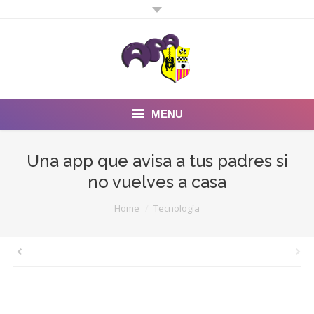
MENU
Inicio
Una app que avisa a tus padres si
no vuelves a casa
Noticias
You are here:
Home
Tecnología
Fotos y Videos
Estatutos
Preguntas Frecuentes
Quienes somos