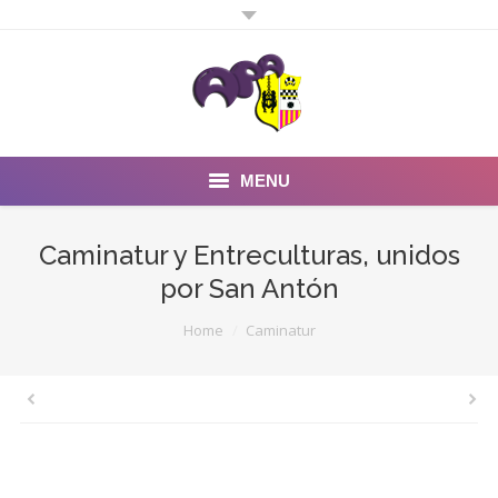
MENU
Inicio
Caminatur y Entreculturas, unidos
por San Antón
Noticias
You are here:
Home
Caminatur
Fotos y Videos
Estatutos
Preguntas Frecuentes
Quienes somos