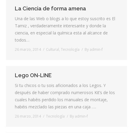
La Ciencia de forma amena
Una de las Web o blogs a lo que estoy suscrito es El
Tamiz , verdaderamente interesante y donde la
ciencia, en especial la química esta al alcance de
todos…
26 marzo, 2014
Cultural
,
Tecnología
By
admin-f
Lego ON-LINE
Si tu chicos o tu sois aficionados a los Legos. Y
después de haber comprado numerosos Kit’s de los
cuales habéis perdido los manuales de montaje,
habéis mezclado las piezas en una caja ….
26 marzo, 2014
Tecnología
By
admin-f