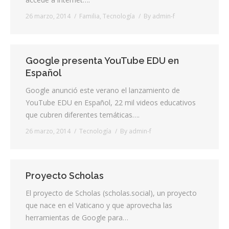
26 marzo, 2014
Familia
,
Tecnología
By
admin-f
Contacta
Info cookies
Google presenta YouTube EDU en
Español
Google anunció este verano el lanzamiento de
YouTube EDU en Español, 22 mil videos educativos
que cubren diferentes temáticas….
26 marzo, 2014
Tecnología
By
admin-f
Proyecto Scholas
El proyecto de Scholas (scholas.social), un proyecto
que nace en el Vaticano y que aprovecha las
herramientas de Google para…