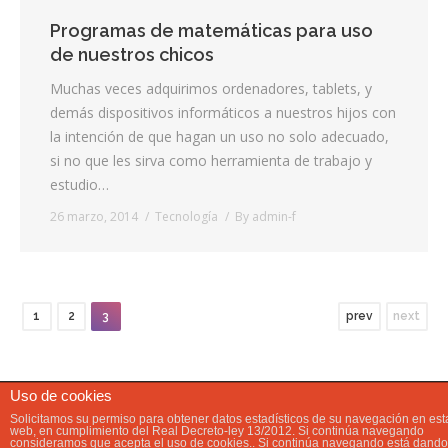
Programas de matemáticas para uso
de nuestros chicos
Muchas veces adquirimos ordenadores, tablets, y
demás dispositivos informáticos a nuestros hijos con
la intención de que hagan un uso no solo adecuado,
si no que les sirva como herramienta de trabajo y
estudio…
26 marzo, 2014
Tecnología
By
admin-f
1
2
3
prev
next
Uso de cookies
Solicitamos su permiso para obtener datos estadísticos de su navegación en est
web, en cumplimiento del Real Decreto-ley 13/2012. Si continúa navegando
consideramos que acepta el uso de cookies.. Si continúa navegando está dando