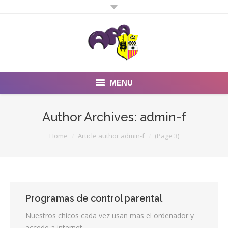
MENU
Inicio
Author Archives:
admin-f
Noticias
You are here:
Home
Article author admin-f
(Page 3)
Fotos y Videos
Estatutos
Programas de control parental
Preguntas Frecuentes
Nuestros chicos cada vez usan mas el ordenador y
Quienes somos
accede a internet….