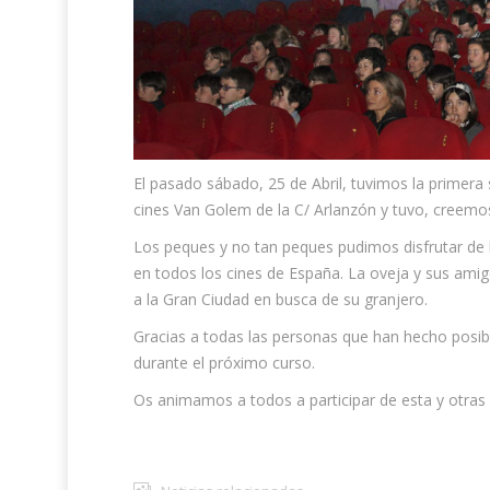
El pasado sábado, 25 de Abril, tuvimos la primera
cines Van Golem de la C/ Arlanzón y tuvo, creemo
Los peques y no tan peques pudimos disfrutar de l
en todos los cines de España. La oveja y sus ami
a la Gran Ciudad en busca de su granjero.
Gracias a todas las personas que han hecho posib
durante el próximo curso.
Os animamos a todos a participar de esta y otras 