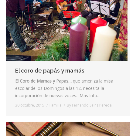
El coro de papás y mamás
El Coro de Mamas y Papas…
que ameniza la misa
escolar de los Domingos a las 12, necesita la
incorporación de nuevas voces. Mas Info…
30 octubre, 2015
Familia
By
Fernando Sainz Pereda