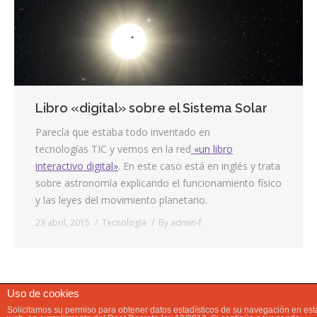
Contacta
Info cookies
Libro «digital» sobre el Sistema Solar
Parecía que estaba todo inventado en
tecnologías TIC y vemos en la red
«un libro
interactivo digital»
. En este caso está en inglés y trata
sobre astronomía explicando el funcionamiento físico
y las leyes del movimiento planetario.
23 abril, 2015
Tecnología
By
admin-f
Uso de cookies
Solicitamos su permiso para obtener datos estadísticos de su navegación en est